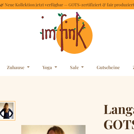
🌿 Neue Kollektion jetzt verfügbar — GOTS-zertifiziert & fair produzier
Zuhause
Yoga
Sale
Gutscheine
Lang
GOTS-