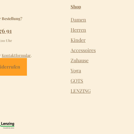
Shop
r Bestellung?
Damen
76 91
Herren
Kinder
2:00 Uhr
Accessoires
r
Kontaktformular
.
Zuhause
iderrufen
Yoga
GOTS
LENZING