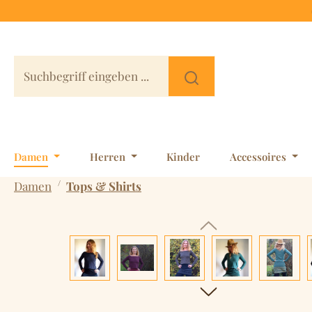
 Hauptinhalt springen
Zur Suche springen
Zur Hauptnavigation springen
Damen
Herren
Kinder
Accessoires
/
Damen
Tops & Shirts
Bildergalerie überspringen