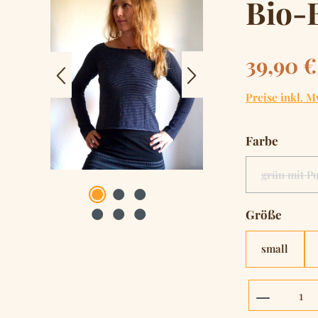
Bio-
Regulärer Pre
39,90 €
Preise inkl. M
auswä
Farbe
grün mit P
(Di
auswä
Größe
small
Produkt 