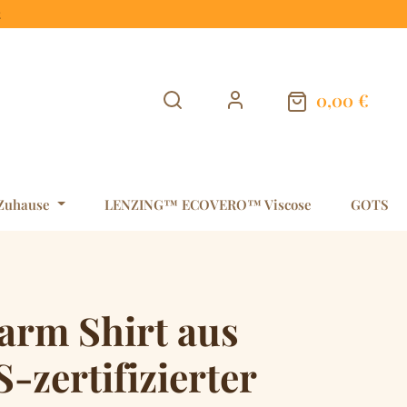
t
0,00 €
Warenkorb en
Zuhause
LENZING™ ECOVERO™ Viscose
GOTS
arm Shirt aus
zertifizierter