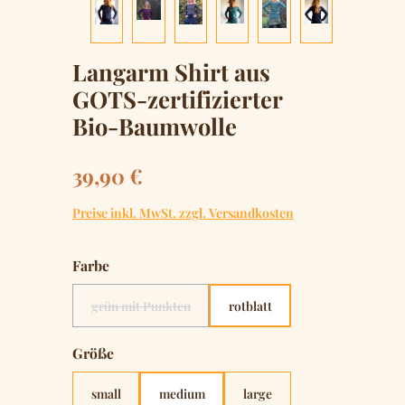
Langarm Shirt aus
GOTS-zertifizierter
Bio-Baumwolle
Regulärer Preis:
39,90 €
Preise inkl. MwSt. zzgl. Versandkosten
auswählen
Farbe
grün mit Punkten
rotblatt
(Diese Option ist zurzeit nicht verfügbar.)
auswählen
Größe
small
medium
large