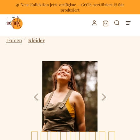
🌿 Neue Kollektion jetzt verfügbar — GOTS-zertifiziert & fair
Zum Hauptinhalt springen
produziert
Warenkorb enthält
/
Damen
Kleider
Bildergalerie überspringen