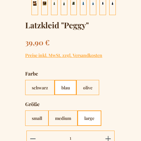
Latzkleid "Peggy"
Regulärer Preis:
39,90 €
Preise inkl. MwSt. zzgl. Versandkosten
auswählen
Farbe
schwarz
blau
olive
auswählen
Größe
small
medium
large
Produkt Anzahl: Gib den gewünschten 