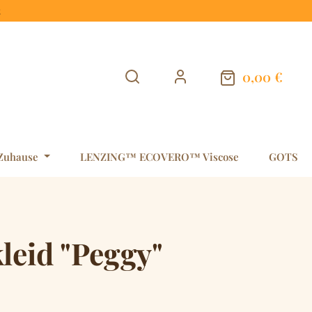
t
0,00 €
Warenkorb en
Zuhause
LENZING™ ECOVERO™ Viscose
GOTS
leid "Peggy"
is: