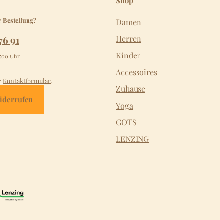
Shop
r Bestellung?
Damen
76 91
Herren
Kinder
2:00 Uhr
Accessoires
r
Kontaktformular
.
Zuhause
iderrufen
Yoga
GOTS
LENZING