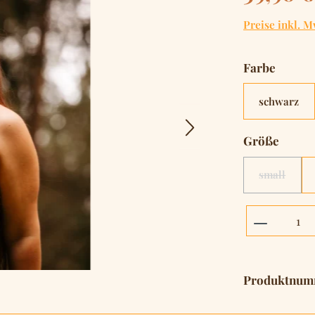
Preise inkl. M
auswä
Farbe
schwarz
auswä
Größe
small
(Diese Opt
Produkt 
Produktnum