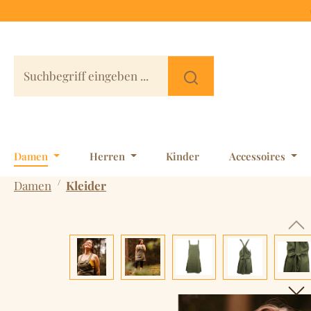
 Hauptinhalt springen
Zur Suche springen
Zur Hauptnavigation springen
Damen
Herren
Kinder
Accessoires
/
Damen
Kleider
Bildergalerie überspringen