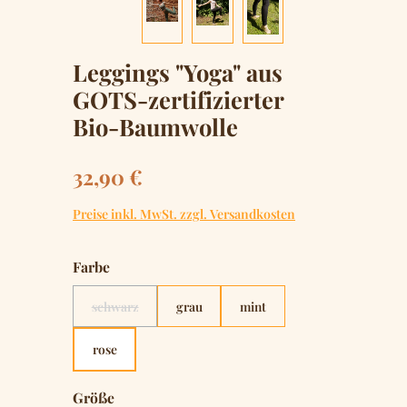
Leggings "Yoga" aus
GOTS-zertifizierter
Bio-Baumwolle
Regulärer Preis:
32,90 €
Preise inkl. MwSt. zzgl. Versandkosten
auswählen
Farbe
schwarz
grau
mint
(Diese Option ist zurzeit nicht verfügbar.)
rose
auswählen
Größe