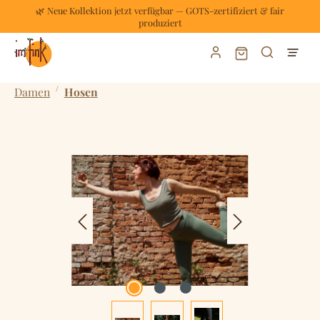
🌿 Neue Kollektion jetzt verfügbar — GOTS-zertifiziert & fair
Zum Hauptinhalt springen
produziert
Warenkorb enthält
/
Damen
Hosen
Bildergalerie überspringen