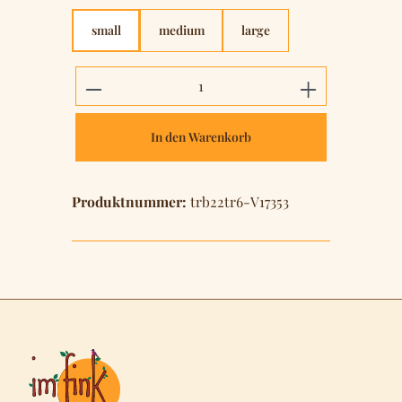
small
medium
large
Produkt Anzahl: Gib den gewünschten 
In den Warenkorb
Produktnummer:
trb22tr6-V17353