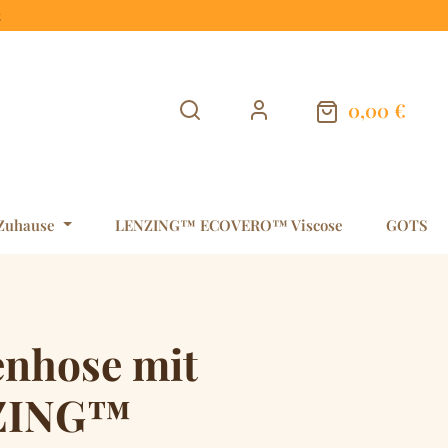
t
0,00 €
Warenkorb en
Zuhause
LENZING™ ECOVERO™ Viscose
GOTS
enhose mit
ZING™