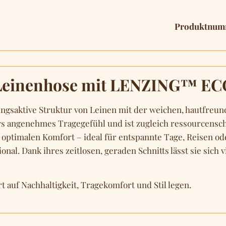
Produktnum
"Leinenhose mit LENZING™ E
tmungsaktive Struktur von Leinen mit der weichen, hautf
ers angenehmes Tragegefühl und ist zugleich ressourcens
et optimalen Komfort – ideal für entspannte Tage, Reisen o
al. Dank ihres zeitlosen, geraden Schnitts lässt sie sich v
rt auf Nachhaltigkeit, Tragekomfort und Stil legen.