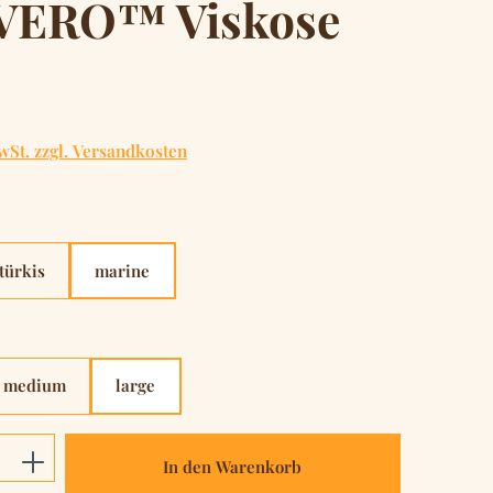
VERO™ Viskose
is:
wSt. zzgl. Versandkosten
hlen
türkis
marine
hlen
medium
large
Anzahl: Gib den gewünschten Wert ein o
In den Warenkorb