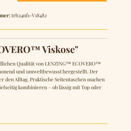
mer:
trb24nf1-V18482
COVERO™ Viskose"
reundlichen Qualität von LENZING™ ECOVERO™
chonend und umweltbewusst hergestellt. Der
der den Alltag. Praktische Seitentaschen machen
ielseitig kombinieren – ob lässig mit Top oder