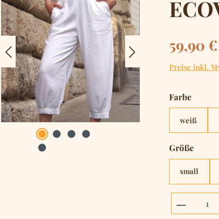
ECO
Regulärer Pre
59,90 €
Preise inkl. M
auswä
Farbe
weiß
auswä
Größe
small
Produkt 