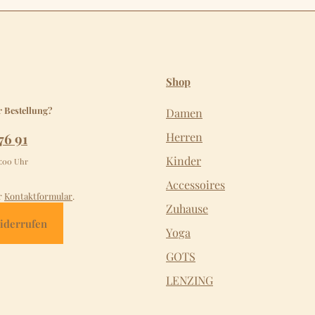
Shop
r Bestellung?
Damen
76 91
Herren
Kinder
2:00 Uhr
Accessoires
r
Kontaktformular
.
Zuhause
iderrufen
Yoga
GOTS
LENZING