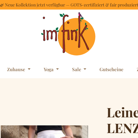
🌿 Neue Kollektion jetzt verfügbar — GOTS-zertifiziert & fair produzier
Zuhause
Yoga
Sale
Gutscheine
Lein
LEN