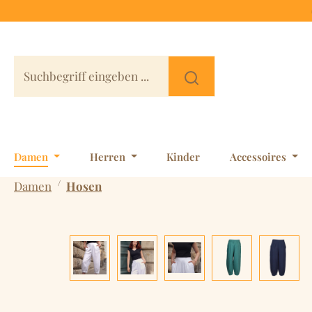
 Hauptinhalt springen
Zur Suche springen
Zur Hauptnavigation springen
Damen
Herren
Kinder
Accessoires
/
Damen
Hosen
Bildergalerie überspringen