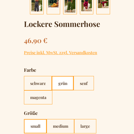
Lockere Sommerhose
Regulärer Preis:
46,90 €
Preise inkl. MwSt. zzgl. Versandkosten
auswählen
Farbe
schwarz
grün
senf
magenta
auswählen
Größe
small
medium
large