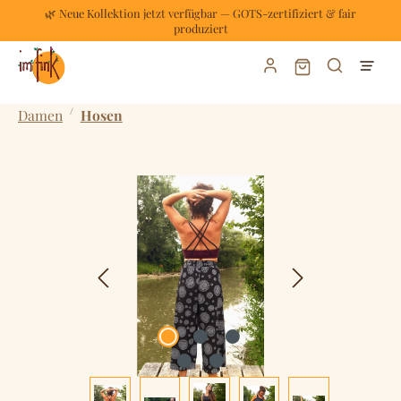
🌿 Neue Kollektion jetzt verfügbar — GOTS-zertifiziert & fair
Zum Hauptinhalt springen
produziert
Warenkorb enthält
/
Damen
Hosen
Bildergalerie überspringen