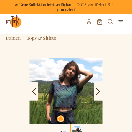
🌿 Neue Kollektion jetzt verfügbar — GOTS-zertifiziert & fair
Zum Hauptinhalt springen
produziert
Warenkorb enthält
/
Damen
Tops & Shirts
Bildergalerie überspringen