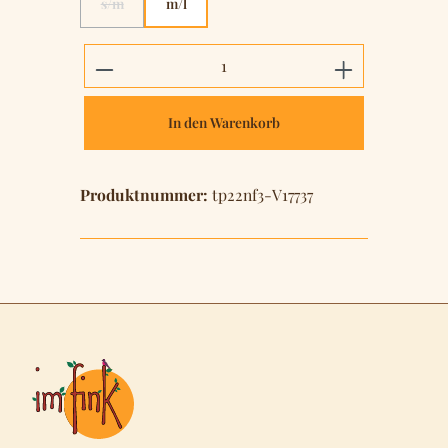
s/m
m/l
(Diese Option ist zurzeit nicht verfügbar.)
Produkt Anzahl: Gib den gewünschten 
In den Warenkorb
Produktnummer:
tp22nf3-V17737