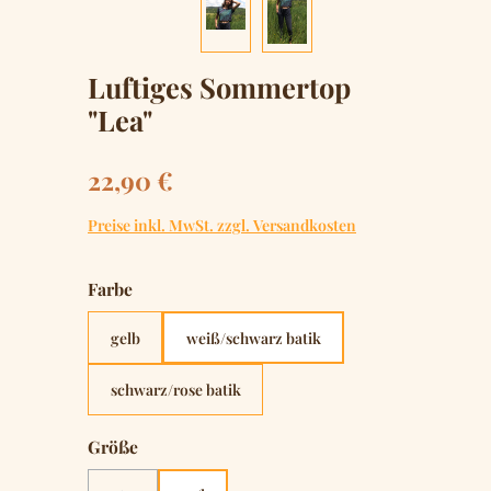
Luftiges Sommertop
"Lea"
Regulärer Preis:
22,90 €
Preise inkl. MwSt. zzgl. Versandkosten
auswählen
Farbe
gelb
weiß/schwarz batik
schwarz/rose batik
auswählen
Größe