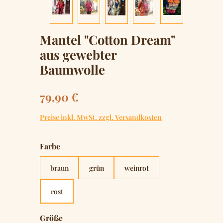
Mantel "Cotton Dream"
aus gewebter
Baumwolle
Regulärer Preis:
79,90 €
Preise inkl. MwSt. zzgl. Versandkosten
auswählen
Farbe
braun
grün
weinrot
rost
auswählen
Größe