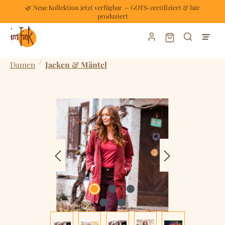
🌿 Neue Kollektion jetzt verfügbar — GOTS-zertifiziert & fair
Zum Hauptinhalt springen
produziert
Warenkorb enthält
/
Damen
Jacken & Mäntel
Bildergalerie überspringen