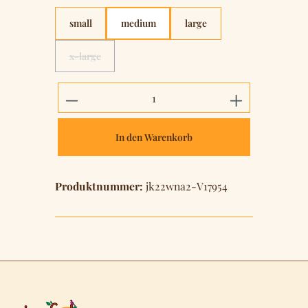
small
medium
large
x-large
(Diese Option ist zurzeit nicht verfügbar.)
Produkt Anzahl: Gib den gewünschten 
In den Warenkorb
Produktnummer:
jk22wna2-V17954