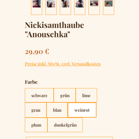
Nickisamthaube
"Anouschka"
Regulärer Preis:
29,90 €
Preise inkl. MwSt. zzgl. Versandkosten
auswählen
Farbe
schwarz
grün
lime
grau
blau
weinrot
plum
dunkelgrün