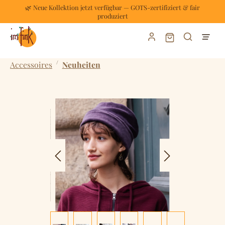
🌿 Neue Kollektion jetzt verfügbar — GOTS-zertifiziert & fair
Zum Hauptinhalt springen
produziert
Warenkorb enthält
/
Accessoires
Neuheiten
Bildergalerie überspringen