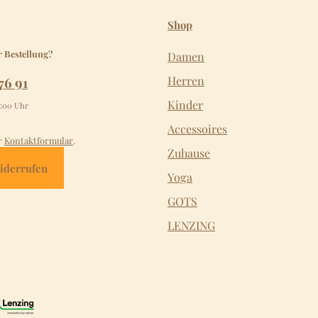
Shop
r Bestellung?
Damen
76 91
Herren
Kinder
2:00 Uhr
Accessoires
r
Kontaktformular
.
Zuhause
iderrufen
Yoga
GOTS
LENZING