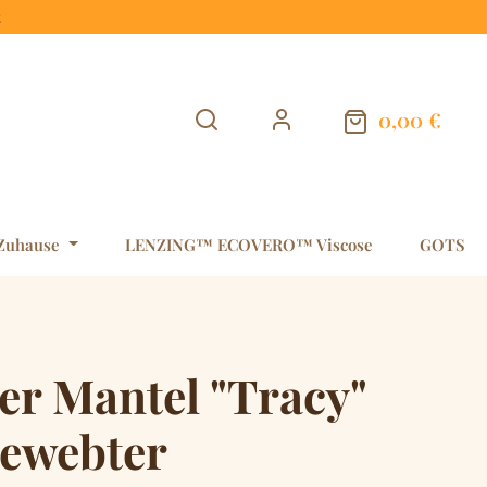
t
0,00 €
Warenkorb en
Zuhause
LENZING™ ECOVERO™ Viscose
GOTS
er Mantel "Tracy"
gewebter