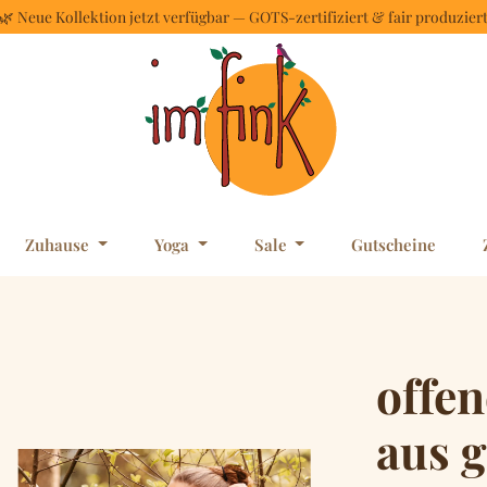
🌿 Neue Kollektion jetzt verfügbar — GOTS-zertifiziert & fair produzier
Zuhause
Yoga
Sale
Gutscheine
offen
aus 