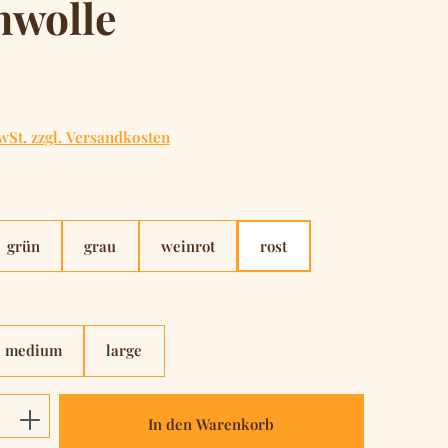
wolle
is:
wSt. zzgl. Versandkosten
hlen
grün
grau
weinrot
rost
hlen
medium
large
Anzahl: Gib den gewünschten Wert ein o
In den Warenkorb