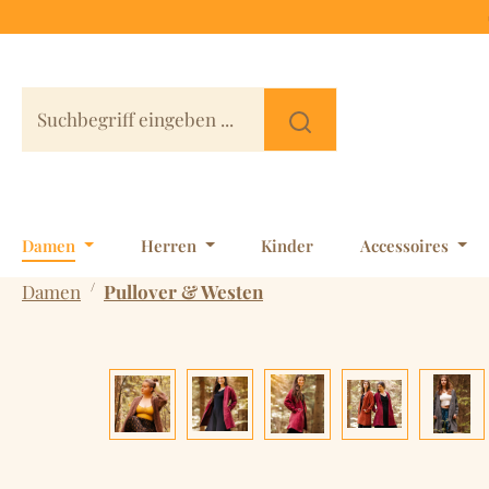
 Hauptinhalt springen
Zur Suche springen
Zur Hauptnavigation springen
Damen
Herren
Kinder
Accessoires
/
Damen
Pullover & Westen
Bildergalerie überspringen