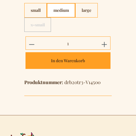
small
medium
large
x-small
(Diese Option ist zurzeit nicht verfügbar.)
Produkt Anzahl: Gib den gewünschten 
In den Warenkorb
Produktnummer:
drb20tr3-V14500