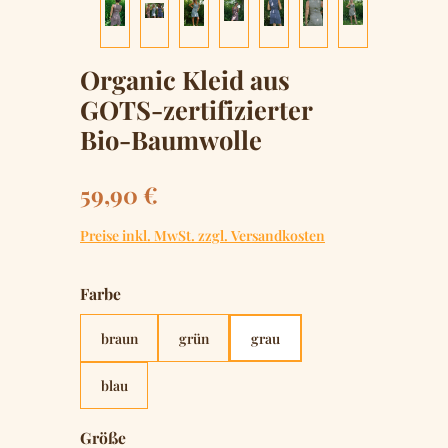
Organic Kleid aus
GOTS-zertifizierter
Bio-Baumwolle
Regulärer Preis:
59,90 €
Preise inkl. MwSt. zzgl. Versandkosten
auswählen
Farbe
braun
grün
grau
blau
auswählen
Größe