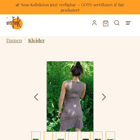
🌿 Neue Kollektion jetzt verfügbar — GOTS-zertifiziert & fair
Zum Hauptinhalt springen
produziert
Warenkorb enthält
/
Damen
Kleider
Bildergalerie überspringen