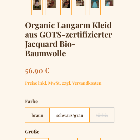
Organic Langarm Kleid
aus GOTS-zertifizierter
Jacquard Bio-
Baumwolle
Regulärer Preis:
56,90 €
Preise inkl. MwSt. zzgl. Versandkosten
auswählen
Farbe
braun
schwarz/grau
türkis
(Diese Option ist zurz
auswählen
Größe