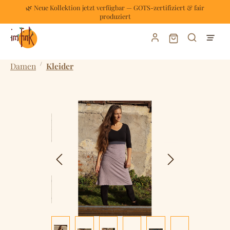
🌿 Neue Kollektion jetzt verfügbar — GOTS-zertifiziert & fair
Zum Hauptinhalt springen
produziert
Warenkorb enthält
/
Damen
Kleider
Bildergalerie überspringen