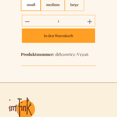
small
medium
large
Produkt Anzahl: Gib den gewünschten 
In den Warenkorb
Produktnummer:
drb20wtr2-V15116