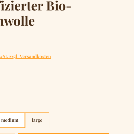
fizierter Bio-
wolle
is:
wSt. zzgl. Versandkosten
hlen
hlen
medium
large