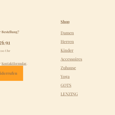
Shop
r Bestellung?
Damen
76 91
Herren
Kinder
2:00 Uhr
Accessoires
r
Kontaktformular
.
Zuhause
iderrufen
Yoga
GOTS
LENZING