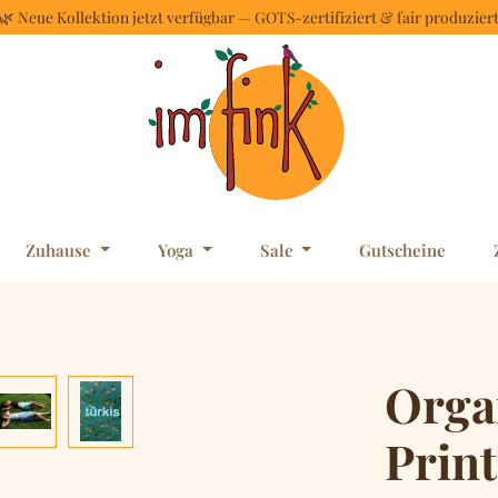
🌿 Neue Kollektion jetzt verfügbar — GOTS-zertifiziert & fair produzier
Zuhause
Yoga
Sale
Gutscheine
Orga
Prin