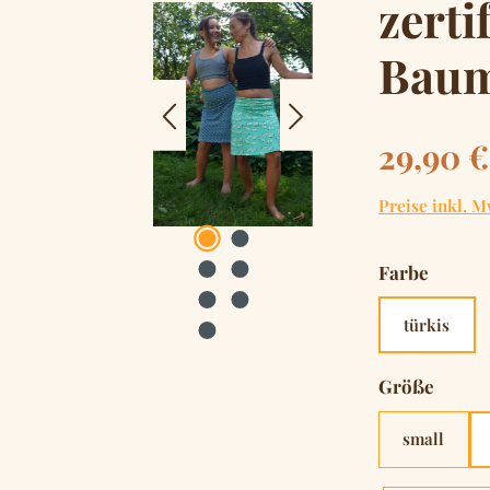
zerti
Baum
Regulärer Pre
29,90 €
Preise inkl. M
auswä
Farbe
türkis
auswä
Größe
small