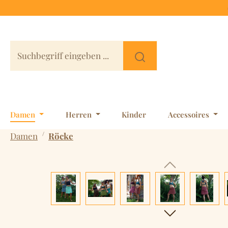
 Hauptinhalt springen
Zur Suche springen
Zur Hauptnavigation springen
Damen
Herren
Kinder
Accessoires
/
Damen
Röcke
Bildergalerie überspringen