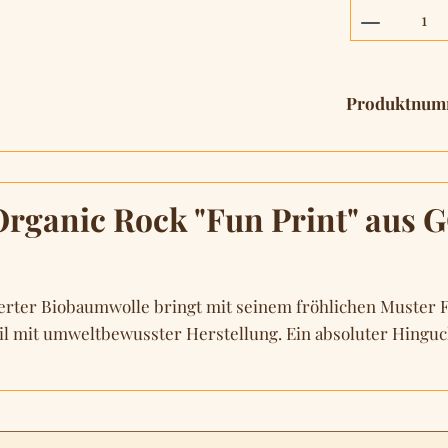
Produkt 
Produktnum
ganic Rock "Fun Print" aus GO
zierter Biobaumwolle bringt mit seinem fröhlichen Muster
 mit umweltbewusster Herstellung. Ein absoluter Hingucke