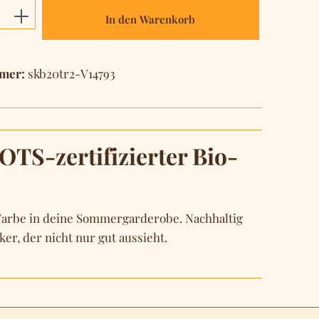
Anzahl: Gib den gewünschten Wert ein o
In den Warenkorb
mer:
skb20tr2-V14793
TS-zertifizierter Bio-
 Farbe in deine Sommergarderobe. Nachhaltig
r, der nicht nur gut aussieht.