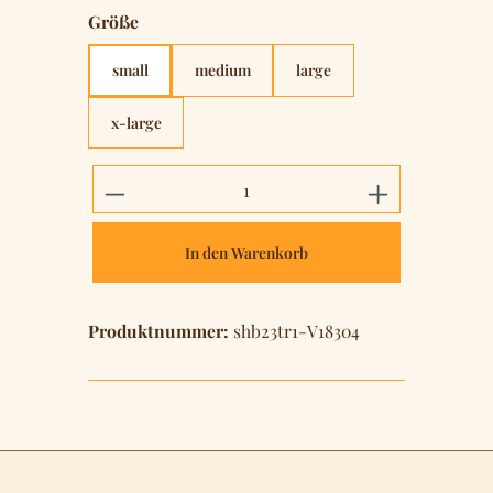
auswählen
Größe
small
medium
large
x-large
Produkt Anzahl: Gib den gewünschten 
In den Warenkorb
Produktnummer:
shb23tr1-V18304