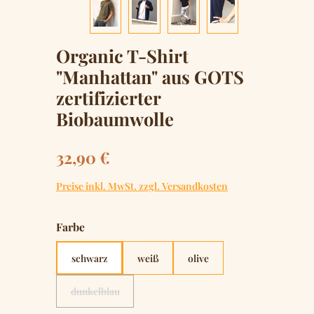
Organic T-Shirt
"Manhattan" aus GOTS
zertifizierter
Biobaumwolle
Regulärer Preis:
32,90 €
Preise inkl. MwSt. zzgl. Versandkosten
auswählen
Farbe
schwarz
weiß
olive
dunkelblau
(Diese Option ist zurzeit nicht verfügbar.)