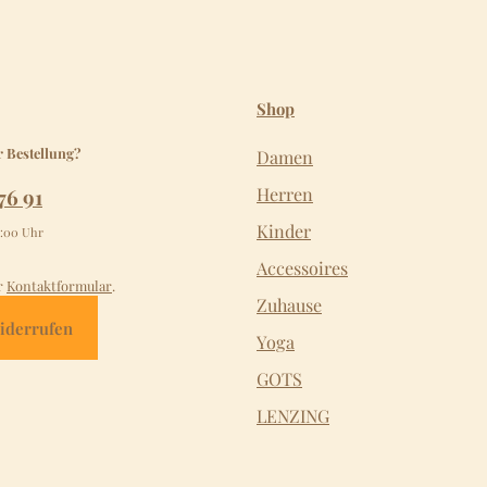
Shop
r Bestellung?
Damen
76 91
Herren
Kinder
2:00 Uhr
Accessoires
r
Kontaktformular
.
Zuhause
iderrufen
Yoga
GOTS
LENZING