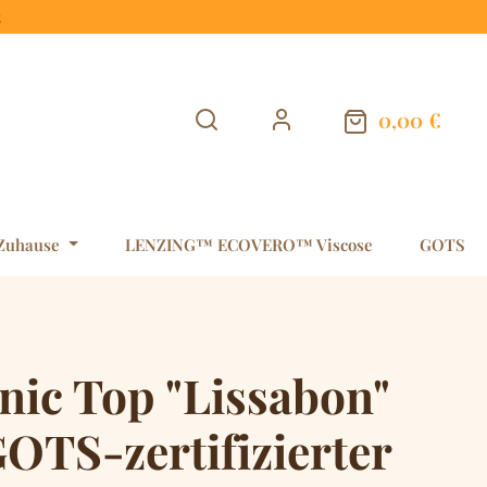
t
0,00 €
Warenkorb en
Zuhause
LENZING™ ECOVERO™ Viscose
GOTS
nic Top "Lissabon"
OTS-zertifizierter