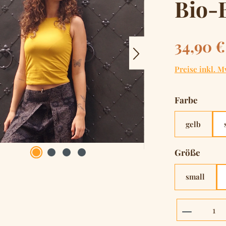
Bio-
Regulärer Pre
34,90 €
Preise inkl. M
auswä
Farbe
gelb
auswä
Größe
small
Produkt 