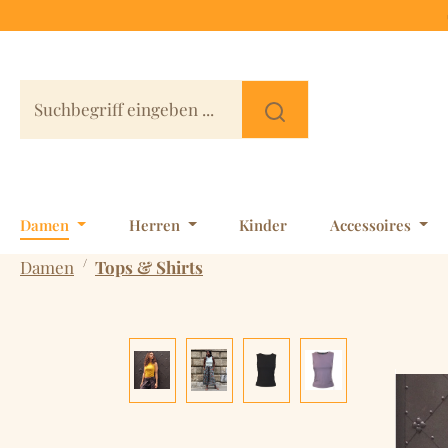
 Hauptinhalt springen
Zur Suche springen
Zur Hauptnavigation springen
Damen
Herren
Kinder
Accessoires
/
Damen
Tops & Shirts
Bildergalerie überspringen