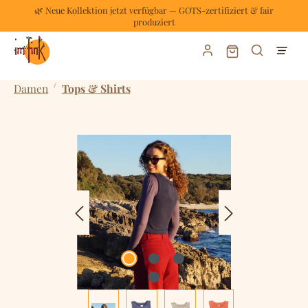
🌿 Neue Kollektion jetzt verfügbar — GOTS-zertifiziert & fair
Zum Hauptinhalt springen
produziert
Warenkorb enthält
/
Damen
Tops & Shirts
Bildergalerie überspringen