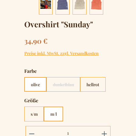
Overshirt "Sunday"
Regulärer Preis:
34,90 €
Preise inkl. MwSt. zzgl. Versandkosten
auswählen
Farbe
olive
dunkelblau
hellrot
(Diese Option ist zurzeit nicht verfügbar.)
auswählen
Größe
s/m
m/l
Produkt Anzahl: Gib den gewünschten 