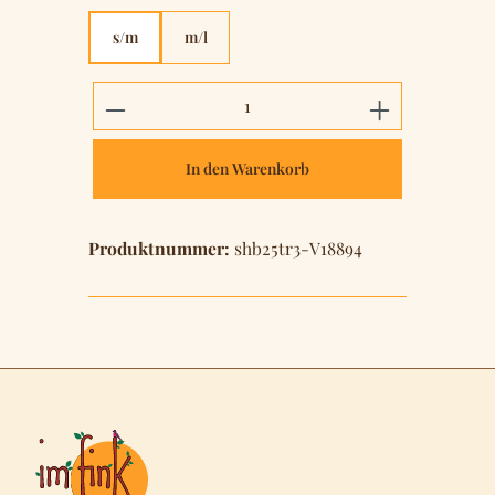
s/m
m/l
Produkt Anzahl: Gib den gewünschten 
In den Warenkorb
Produktnummer:
shb25tr3-V18894