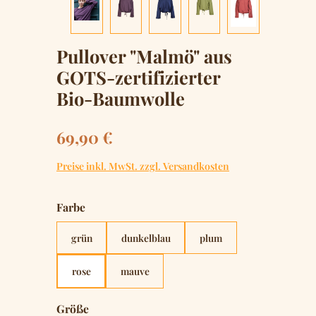
Pullover "Malmö" aus
GOTS-zertifizierter
Bio-Baumwolle
Regulärer Preis:
69,90 €
Preise inkl. MwSt. zzgl. Versandkosten
auswählen
Farbe
grün
dunkelblau
plum
rose
mauve
auswählen
Größe