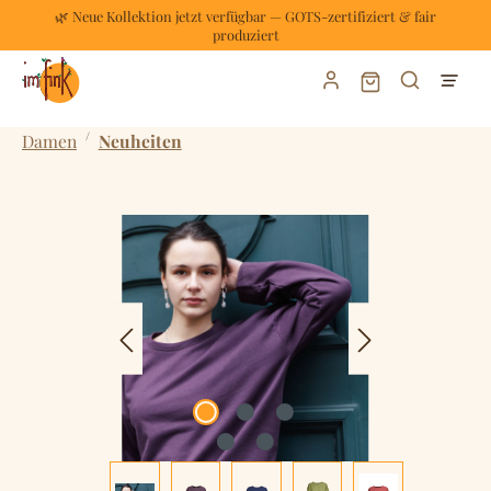
🌿 Neue Kollektion jetzt verfügbar — GOTS-zertifiziert & fair
Zum Hauptinhalt springen
produziert
Warenkorb enthält
/
Damen
Neuheiten
Bildergalerie überspringen