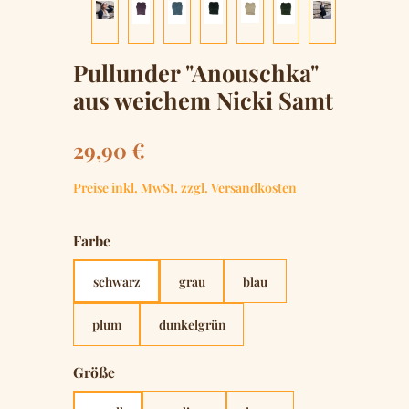
Pullunder "Anouschka"
aus weichem Nicki Samt
Regulärer Preis:
29,90 €
Preise inkl. MwSt. zzgl. Versandkosten
auswählen
Farbe
schwarz
grau
blau
plum
dunkelgrün
auswählen
Größe