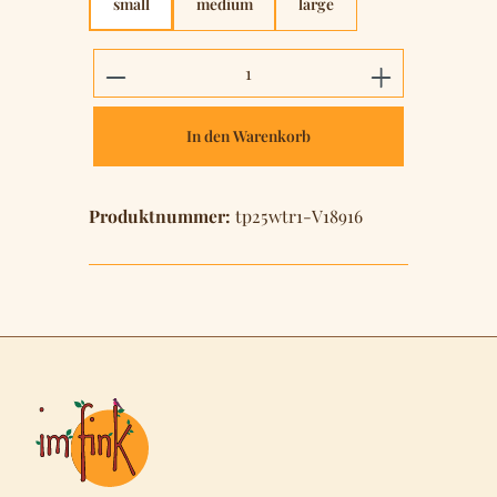
small
medium
large
Produkt Anzahl: Gib den gewünschten 
In den Warenkorb
Produktnummer:
tp25wtr1-V18916