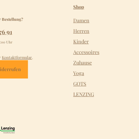
Shop
r Bestellung?
Damen
76 91
Herren
Kinder
2:00 Uhr
Accessoires
r
Kontaktformular
.
Zuhause
iderrufen
Yoga
GOTS
LENZING