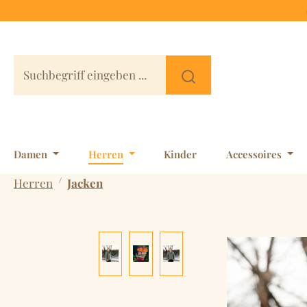
 Hauptinhalt springen
Zur Suche springen
Zur Hauptnavigation springen
Damen
Herren
Kinder
Accessoires
/
Herren
Jacken
Bildergalerie überspringen