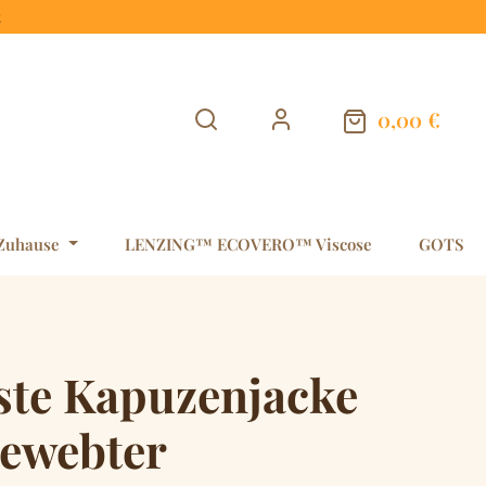
t
0,00 €
Warenkorb en
Zuhause
LENZING™ ECOVERO™ Viscose
GOTS
ste Kapuzenjacke
gewebter