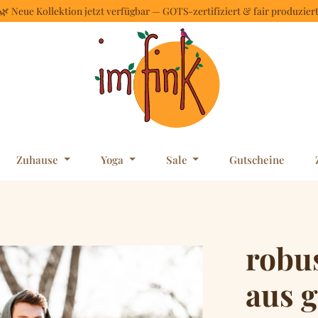
🌿 Neue Kollektion jetzt verfügbar — GOTS-zertifiziert & fair produzier
Zuhause
Yoga
Sale
Gutscheine
robu
aus 