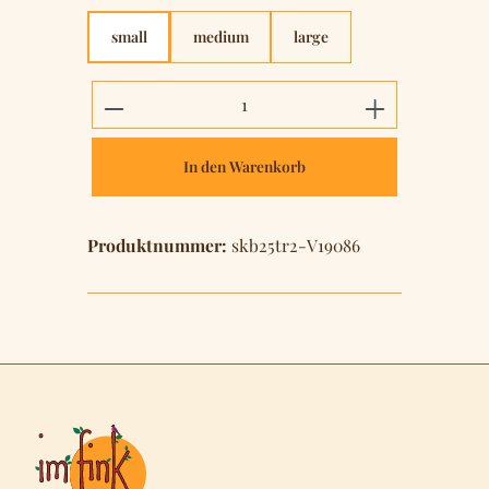
small
medium
large
Produkt Anzahl: Gib den gewünschten 
In den Warenkorb
Produktnummer:
skb25tr2-V19086