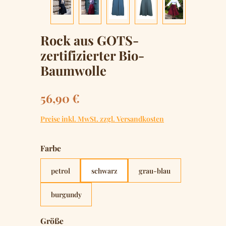
Rock aus GOTS-
zertifizierter Bio-
Baumwolle
Regulärer Preis:
56,90 €
Preise inkl. MwSt. zzgl. Versandkosten
auswählen
Farbe
petrol
schwarz
grau-blau
burgundy
auswählen
Größe