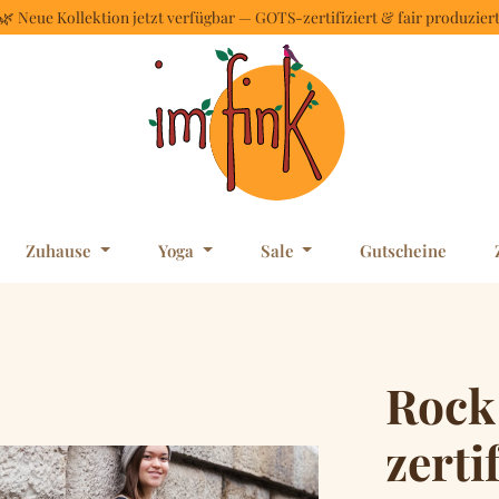
🌿 Neue Kollektion jetzt verfügbar — GOTS-zertifiziert & fair produzier
Zuhause
Yoga
Sale
Gutscheine
Rock
zerti