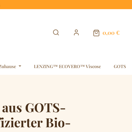
t
0,00 €
Warenkorb en
Zuhause
LENZING™ ECOVERO™ Viscose
GOTS
 aus GOTS-
fizierter Bio-