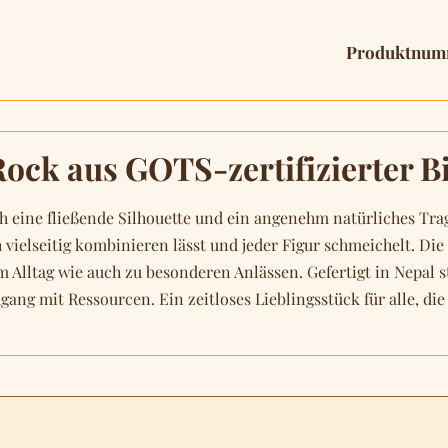
Produktnum
ock aus GOTS-zertifizierter 
 eine fließende Silhouette und ein angenehm natürliches Trag
vielseitig kombinieren lässt und jeder Figur schmeichelt. Die
 Alltag wie auch zu besonderen Anlässen. Gefertigt in Nepal st
mit Ressourcen. Ein zeitloses Lieblingsstück für alle, die We