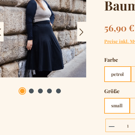
Baum
Regulärer Pre
56,90 €
Preise inkl. M
auswä
Farbe
petrol
auswä
Größe
small
Produkt 