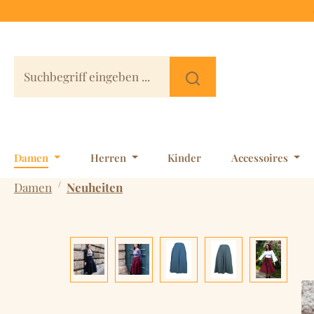
 Hauptinhalt springen
Zur Suche springen
Zur Hauptnavigation springen
Damen
Herren
Kinder
Accessoires
/
Damen
Neuheiten
Bildergalerie überspringen