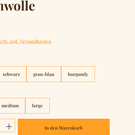
wolle
is:
wSt. zzgl. Versandkosten
hlen
schwarz
grau-blau
burgundy
hlen
medium
large
Anzahl: Gib den gewünschten Wert ein o
In den Warenkorb