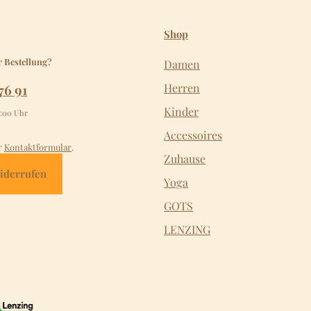
Shop
r Bestellung?
Damen
76 91
Herren
Kinder
2:00 Uhr
Accessoires
r
Kontaktformular
.
Zuhause
iderrufen
Yoga
GOTS
LENZING