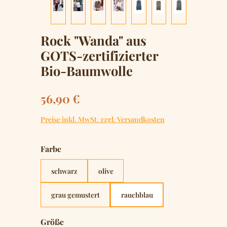
Rock "Wanda" aus
GOTS-zertifizierter
Bio-Baumwolle
Regulärer Preis:
56,90 €
Preise inkl. MwSt. zzgl. Versandkosten
auswählen
Farbe
schwarz
olive
grau gemustert
rauchblau
auswählen
Größe