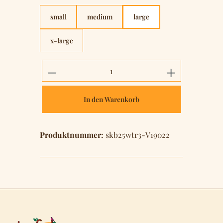
small
medium
large
x-large
Produkt Anzahl: Gib den gewünschten 
In den Warenkorb
Produktnummer:
skb25wtr3-V19022