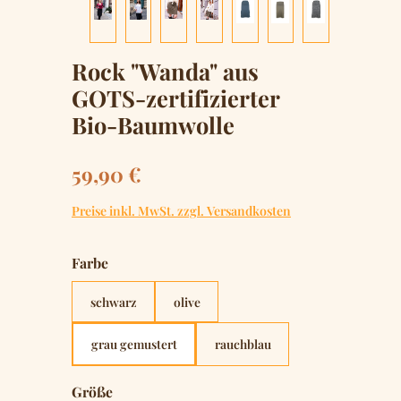
Rock "Wanda" aus
GOTS-zertifizierter
Bio-Baumwolle
Regulärer Preis:
59,90 €
Preise inkl. MwSt. zzgl. Versandkosten
auswählen
Farbe
schwarz
olive
grau gemustert
rauchblau
auswählen
Größe