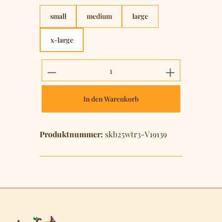
small
medium
large
x-large
Produkt Anzahl: Gib den gewünschten 
In den Warenkorb
Produktnummer:
skb25wtr3-V19139