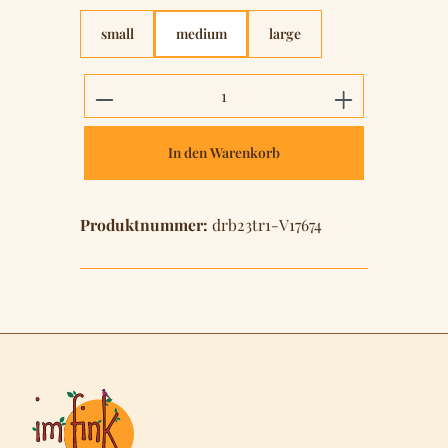
small
medium
large
Produkt Anzahl: Gib den gewünschten 
In den Warenkorb
Produktnummer:
drb23tr1-V17674