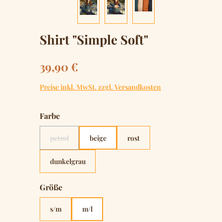
Shirt "Simple Soft"
Regulärer Preis:
39,90 €
Preise inkl. MwSt. zzgl. Versandkosten
auswählen
Farbe
petrol
beige
rost
(Diese Option ist zurzeit nicht verfügbar.)
dunkelgrau
auswählen
Größe
s/m
m/l