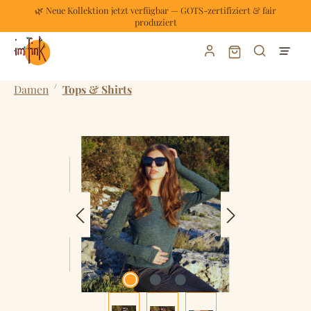
🌿 Neue Kollektion jetzt verfügbar — GOTS-zertifiziert & fair
Zum Hauptinhalt springen
produziert
Warenkorb enthält
/
Damen
Tops & Shirts
Bildergalerie überspringen