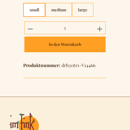
small
medium
large
Produkt Anzahl: Gib den gewünschten 
In den Warenkorb
Produktnummer:
drb20tr1-V14466