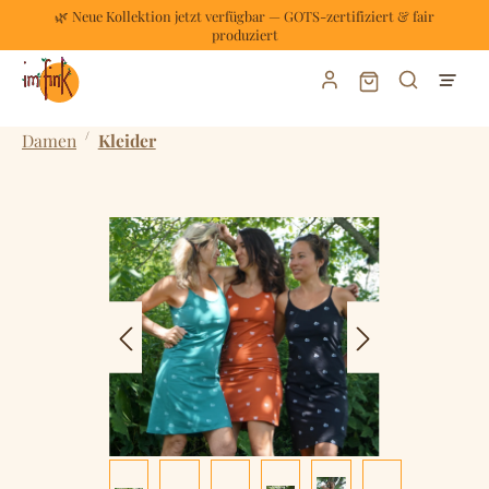
🌿 Neue Kollektion jetzt verfügbar — GOTS-zertifiziert & fair
Zum Hauptinhalt springen
produziert
Warenkorb enthält
/
Damen
Kleider
Bildergalerie überspringen