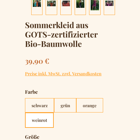
Sommerkleid aus
GOTS-zertifizierter
Bio-Baumwolle
Regulärer Preis:
39,90 €
Preise inkl. MwSt. zzgl. Versandkosten
auswählen
Farbe
schwarz
grün
orange
weinrot
auswählen
Größe