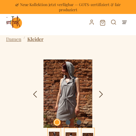
🌿 Neue Kollektion jetzt verfügbar — GOTS-zertifiziert & fair
Zum Hauptinhalt springen
produziert
Warenkorb enthält
/
Damen
Kleider
Bildergalerie überspringen