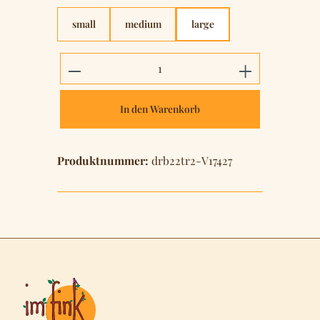
small
medium
large
Produkt Anzahl: Gib den gewünschten 
In den Warenkorb
Produktnummer:
drb22tr2-V17427