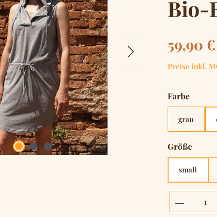
Bio-
Regulärer Pre
59,90 €
Preise inkl. M
auswä
Farbe
grau
auswä
Größe
small
Produkt 