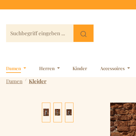
 Hauptinhalt springen
Zur Suche springen
Zur Hauptnavigation springen
Damen
Herren
Kinder
Accessoires
/
Damen
Kleider
Bildergalerie überspringen