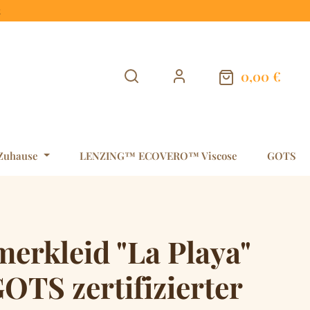
t
0,00 €
Warenkorb en
Zuhause
LENZING™ ECOVERO™ Viscose
GOTS
erkleid "La Playa"
OTS zertifizierter