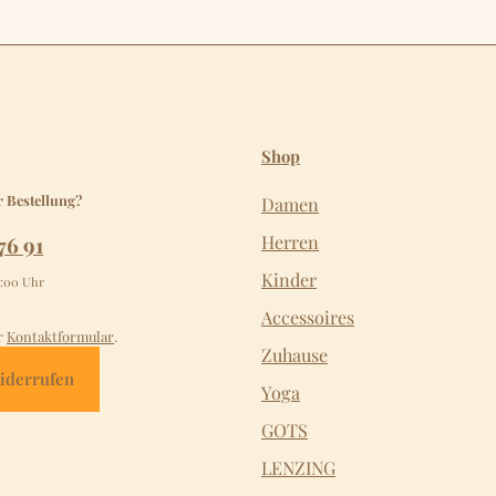
Shop
r Bestellung?
Damen
76 91
Herren
Kinder
2:00 Uhr
Accessoires
r
Kontaktformular
.
Zuhause
iderrufen
Yoga
GOTS
LENZING