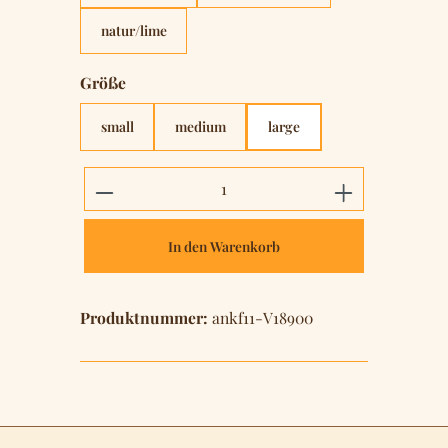
natur/lime
auswählen
Größe
small
medium
large
Produkt Anzahl: Gib den gewünschten 
In den Warenkorb
Produktnummer:
ankf11-V18900