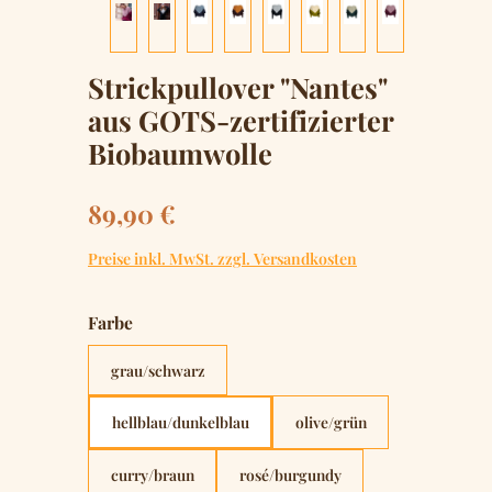
Strickpullover "Nantes"
aus GOTS-zertifizierter
Biobaumwolle
Regulärer Preis:
89,90 €
Preise inkl. MwSt. zzgl. Versandkosten
auswählen
Farbe
grau/schwarz
hellblau/dunkelblau
olive/grün
curry/braun
rosé/burgundy