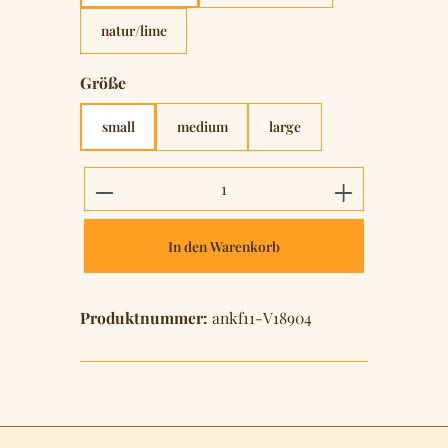
natur/lime
auswählen
Größe
small
medium
large
Produkt Anzahl: Gib den gewünschten 
In den Warenkorb
Produktnummer:
ankf11-V18904