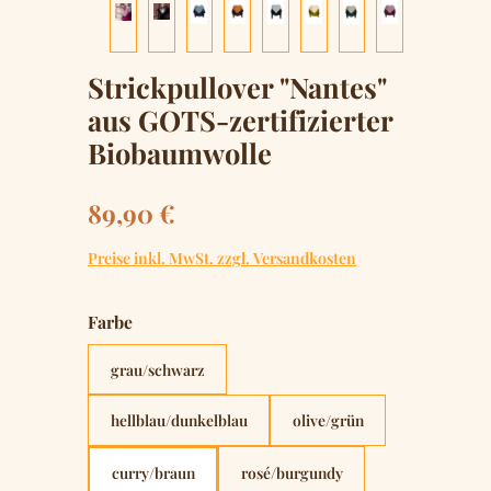
Strickpullover "Nantes"
aus GOTS-zertifizierter
Biobaumwolle
Regulärer Preis:
89,90 €
Preise inkl. MwSt. zzgl. Versandkosten
auswählen
Farbe
grau/schwarz
hellblau/dunkelblau
olive/grün
curry/braun
rosé/burgundy