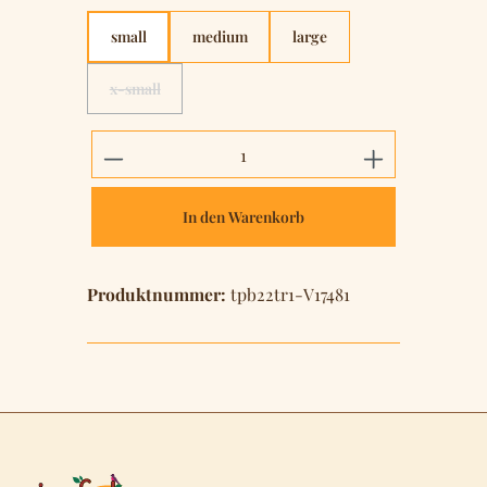
small
medium
large
x-small
(Diese Option ist zurzeit nicht verfügbar.)
Produkt Anzahl: Gib den gewünschten 
In den Warenkorb
Produktnummer:
tpb22tr1-V17481