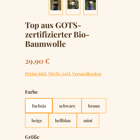
Top aus GOTS-
zertifizierter Bio-
Baumwolle
Regulärer Preis:
29,90 €
Preise inkl. MwSt. zzgl. Versandkosten
auswählen
Farbe
fuchsia
schwarz
braun
beige
hellblau
mint
auswählen
Größe