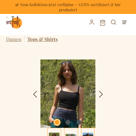
🌿 Neue Kollektion jetzt verfügbar — GOTS-zertifiziert & fair
Zum Hauptinhalt springen
produziert
Warenkorb enthält
/
Damen
Tops & Shirts
Bildergalerie überspringen