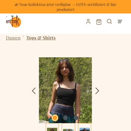
🌿 Neue Kollektion jetzt verfügbar — GOTS-zertifiziert & fair
Zum Hauptinhalt springen
produziert
Warenkorb enthält
/
Damen
Tops & Shirts
Bildergalerie überspringen