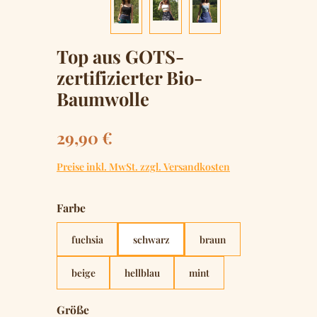
Top aus GOTS-
zertifizierter Bio-
Baumwolle
Regulärer Preis:
29,90 €
Preise inkl. MwSt. zzgl. Versandkosten
auswählen
Farbe
fuchsia
schwarz
braun
beige
hellblau
mint
auswählen
Größe