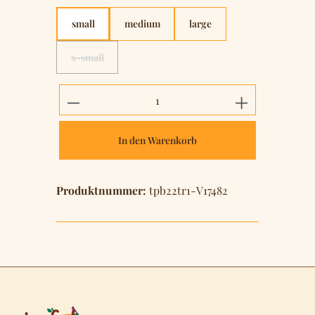
small
medium
large
x-small
(Diese Option ist zurzeit nicht verfügbar.)
Produkt Anzahl: Gib den gewünschten 
In den Warenkorb
Produktnummer:
tpb22tr1-V17482