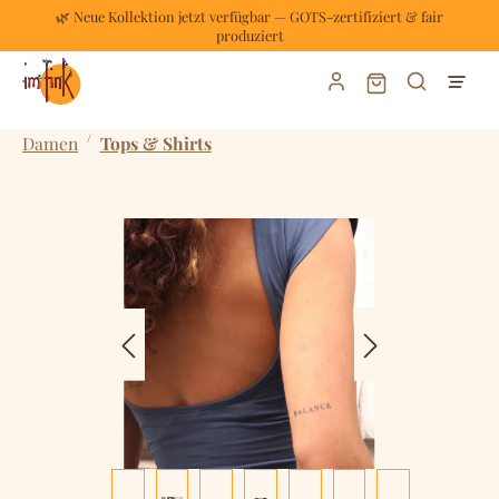
🌿 Neue Kollektion jetzt verfügbar — GOTS-zertifiziert & fair
Zum Hauptinhalt springen
produziert
Warenkorb enthält
/
Damen
Tops & Shirts
Bildergalerie überspringen