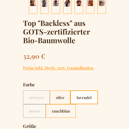
Top "Backless" aus
GOTS-zertifizierter
Bio-Baumwolle
Regulärer Preis:
32,90 €
Preise inkl. MwSt. zzgl. Versandkosten
auswählen
Farbe
schwarz
olive
lavendel
(Diese Option ist zurzeit nicht verfügbar.)
henna
rauchblau
(Diese Option ist zurzeit nicht verfügbar.)
auswählen
Größe