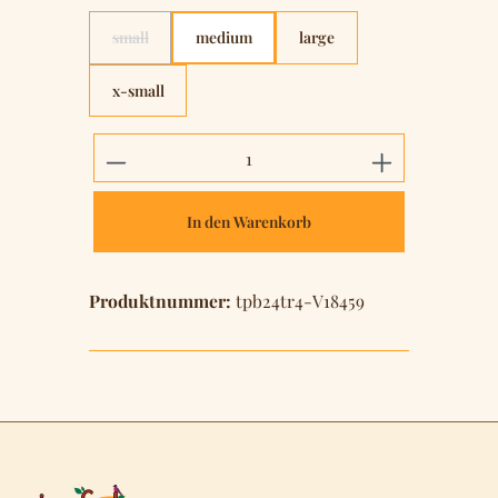
small
medium
large
(Diese Option ist zurzeit nicht verfügbar.)
x-small
Produkt Anzahl: Gib den gewünschten 
In den Warenkorb
Produktnummer:
tpb24tr4-V18459