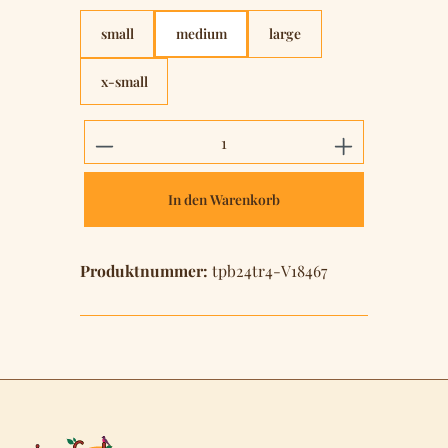
small
medium
large
x-small
Produkt Anzahl: Gib den gewünschten 
In den Warenkorb
Produktnummer:
tpb24tr4-V18467