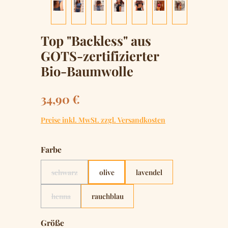
Top "Backless" aus
GOTS-zertifizierter
Bio-Baumwolle
Regulärer Preis:
34,90 €
Preise inkl. MwSt. zzgl. Versandkosten
auswählen
Farbe
schwarz
olive
lavendel
(Diese Option ist zurzeit nicht verfügbar.)
henna
rauchblau
(Diese Option ist zurzeit nicht verfügbar.)
auswählen
Größe