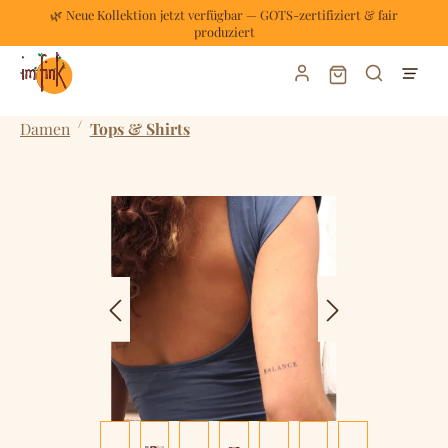
🌿 Neue Kollektion jetzt verfügbar — GOTS-zertifiziert & fair
Zum Hauptinhalt springen
produziert
Warenkorb enthält
/
Damen
Tops & Shirts
Bildergalerie überspringen