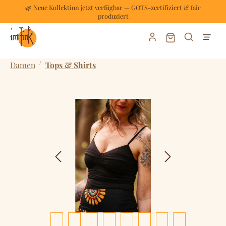
🌿 Neue Kollektion jetzt verfügbar — GOTS-zertifiziert & fair
Zum Hauptinhalt springen
produziert
Warenkorb enthält
/
Damen
Tops & Shirts
Bildergalerie überspringen