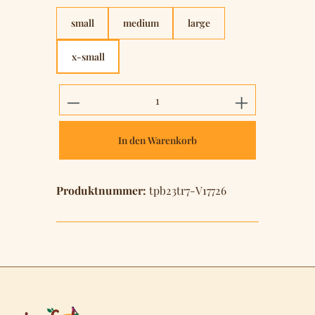
small
medium
large
x-small
Produkt Anzahl: Gib den gewünschten 
In den Warenkorb
Produktnummer:
tpb23tr7-V17726