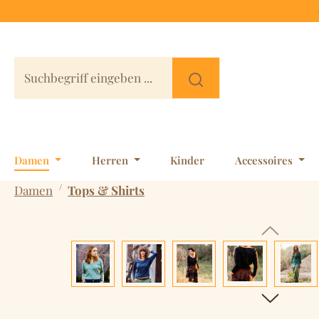
 Hauptinhalt springen
Zur Suche springen
Zur Hauptnavigation springen
Damen
Herren
Kinder
Accessoires
/
Damen
Tops & Shirts
Bildergalerie überspringen