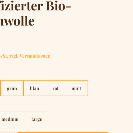
fizierter Bio-
wolle
is:
wSt. zzgl. Versandkosten
hlen
grün
blau
rot
mint
hlen
medium
large