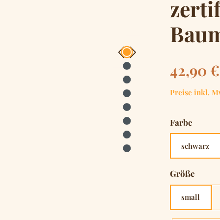
zerti
Baum
Regulärer Pre
42,90 €
Preise inkl. M
auswä
Farbe
schwarz
auswä
Größe
small