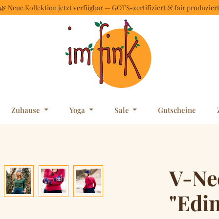
🌿 Neue Kollektion jetzt verfügbar — GOTS-zertifiziert & fair produzier
Zuhause
Yoga
Sale
Gutscheine
V-Ne
"Edi