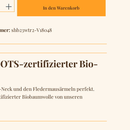
Anzahl: Gib den gewünschten Wert ein o
In den Warenkorb
mer:
shb23wtr2-V18048
TS-zertifizierter Bio-
 V-Neck und den Fledermausärmeln perfekt.
rtifizierter Biobaumwolle von unseren