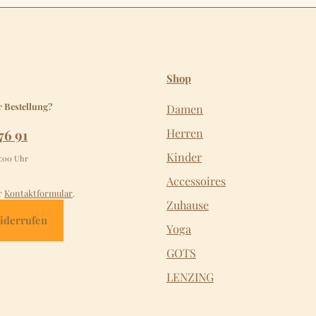
Shop
r Bestellung?
Damen
76 91
Herren
Kinder
2:00 Uhr
Accessoires
r
Kontaktformular
.
Zuhause
iderrufen
Yoga
GOTS
LENZING