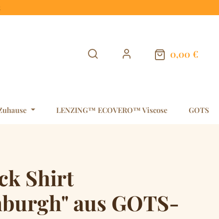
t
0,00 €
Warenkorb en
Zuhause
LENZING™ ECOVERO™ Viscose
GOTS
ck Shirt
nburgh" aus GOTS-