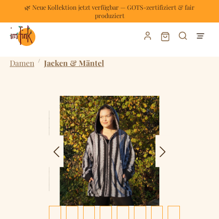
🌿 Neue Kollektion jetzt verfügbar — GOTS-zertifiziert & fair
Zum Hauptinhalt springen
produziert
Warenkorb enthält
/
Damen
Jacken & Mäntel
Bildergalerie überspringen