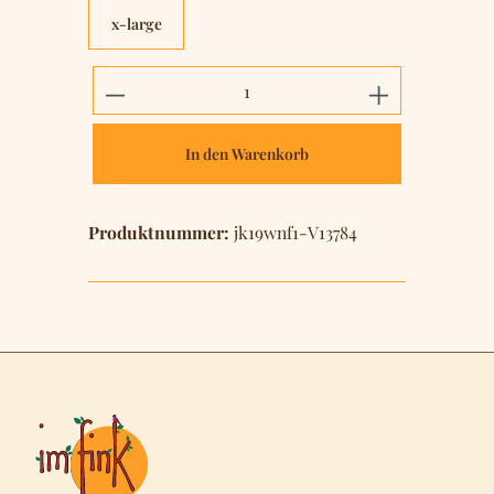
x-large
Produkt Anzahl: Gib den gewünschten 
In den Warenkorb
Produktnummer:
jk19wnf1-V13784