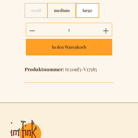
small
medium
large
(Diese Option ist zurzeit nicht verfügbar.)
Produkt Anzahl: Gib den gewünschten 
In den Warenkorb
Produktnummer:
tr20nf3-V17585