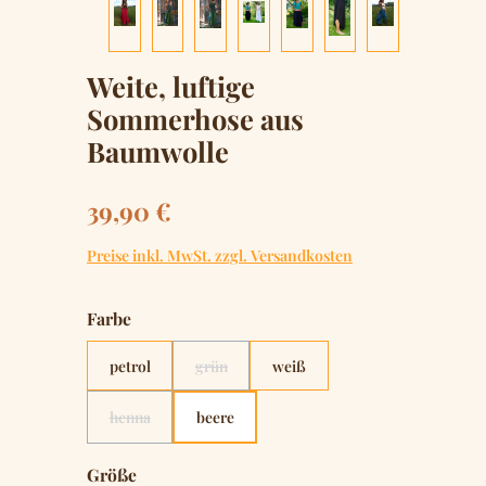
Weite, luftige
Sommerhose aus
Baumwolle
Regulärer Preis:
39,90 €
Preise inkl. MwSt. zzgl. Versandkosten
auswählen
Farbe
petrol
grün
weiß
(Diese Option ist zurzeit nicht verfügbar.)
henna
beere
(Diese Option ist zurzeit nicht verfügbar.)
auswählen
Größe