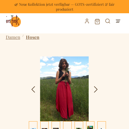
🌿 Neue Kollektion jetzt verfügbar — GOTS-zertifiziert & fair
Zum Hauptinhalt springen
produziert
Warenkorb enthält
/
Damen
Hosen
Bildergalerie überspringen