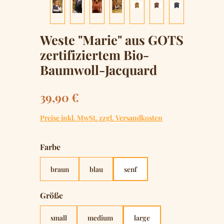
Weste "Marie" aus GOTS
zertifiziertem Bio-
Baumwoll-Jacquard
Regulärer Preis:
39,90 €
Preise inkl. MwSt. zzgl. Versandkosten
auswählen
Farbe
braun
blau
senf
auswählen
Größe
small
medium
large