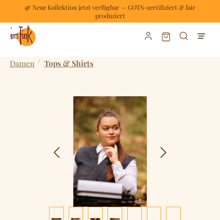
🌿 Neue Kollektion jetzt verfügbar — GOTS-zertifiziert & fair
Zum Hauptinhalt springen
produziert
Warenkorb enthält
/
Damen
Tops & Shirts
Bildergalerie überspringen