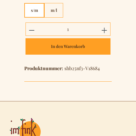
s/m
m/l
Produkt Anzahl: Gib den gewünschten 
In den Warenkorb
Produktnummer:
shb25nf3-V18684