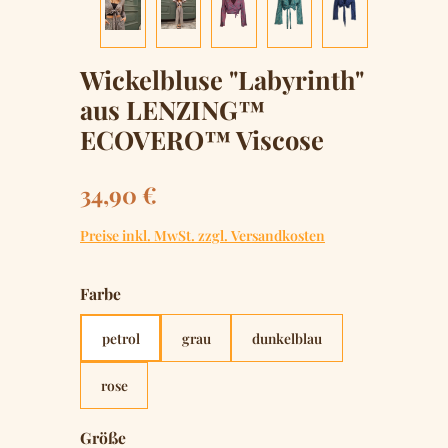
Wickelbluse "Labyrinth"
aus LENZING™
ECOVERO™ Viscose
Regulärer Preis:
34,90 €
Preise inkl. MwSt. zzgl. Versandkosten
auswählen
Farbe
petrol
grau
dunkelblau
rose
auswählen
Größe