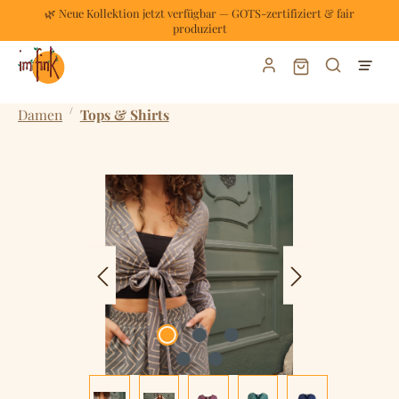
🌿 Neue Kollektion jetzt verfügbar — GOTS-zertifiziert & fair
Zum Hauptinhalt springen
produziert
Warenkorb enthält
/
Damen
Tops & Shirts
Bildergalerie überspringen