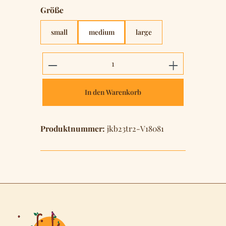
auswählen
Größe
small
medium
large
Produkt Anzahl: Gib den gewünschten 
In den Warenkorb
Produktnummer:
jkb23tr2-V18081