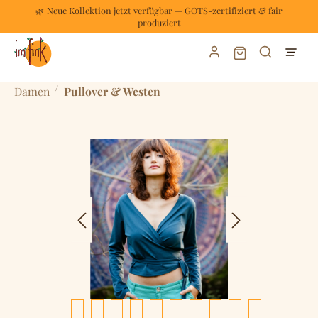
🌿 Neue Kollektion jetzt verfügbar — GOTS-zertifiziert & fair
Zum Hauptinhalt springen
produziert
Warenkorb enthält
/
Damen
Pullover & Westen
Bildergalerie überspringen