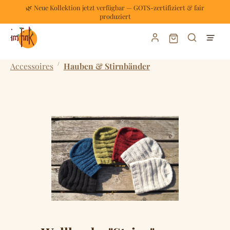
🌿 Neue Kollektion jetzt verfügbar — GOTS-zertifiziert & fair
Zum Hauptinhalt springen
produziert
Warenkorb enthält
/
Accessoires
Hauben & Stirnbänder
Bildergalerie überspringen