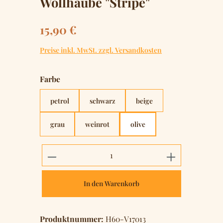
Wollhaube "Stripe"
Regulärer Preis:
15,90 €
Preise inkl. MwSt. zzgl. Versandkosten
auswählen
Farbe
petrol
schwarz
beige
grau
weinrot
olive
Produkt Anzahl: Gib den gewünschten 
In den Warenkorb
Produktnummer:
H60-V17013